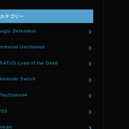
r
カテゴリー
Aegis Defenders
Immortal Unchained
IRATUS Load of the Dead
Nintendo Switch
PlayStation4
PS5
Steam