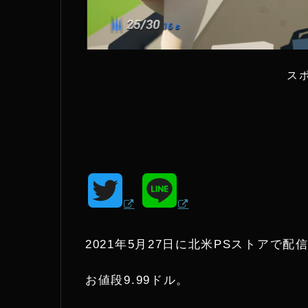
ス
T
L
w
i
2021年5月27日に北米PSストアで配信開
i
n
お値段9.99ドル。
t
e