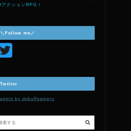
DアクションRPG！
＼Follow me／
T
w
i
Twitter
t
weets by debuffgamers
t
e