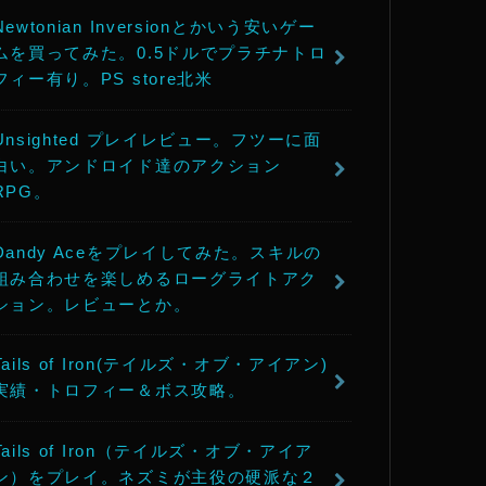
Newtonian Inversionとかいう安いゲー
ムを買ってみた。0.5ドルでプラチナトロ
フィー有り。PS store北米
Unsighted プレイレビュー。フツーに面
白い。アンドロイド達のアクション
RPG。
Dandy Aceをプレイしてみた。スキルの
組み合わせを楽しめるローグライトアク
ション。レビューとか。
Tails of Iron(テイルズ・オブ・アイアン)
実績・トロフィー＆ボス攻略。
Tails of Iron（テイルズ・オブ・アイア
ン）をプレイ。ネズミが主役の硬派な２