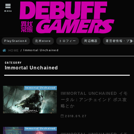
menu
PlayStation4
北米store
トロフィー
周辺機器
運営者情報・プラ
Immortal Unchained
HOME
Immortal Unchained
Immortal Unchained
IMMORTAL UNCHAINED イモ
ータル：アンチェインド ボス攻
略とか
2018.09.27
Immortal Unchained