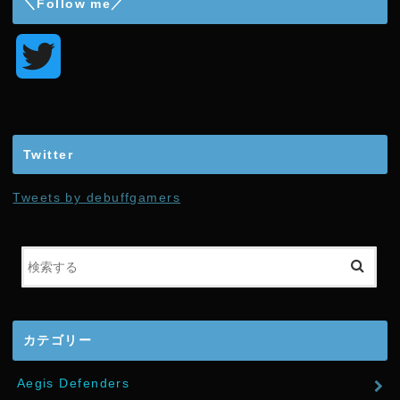
＼Follow me／
T
w
i
Twitter
t
Tweets by debuffgamers
t
e
r
カテゴリー
Aegis Defenders