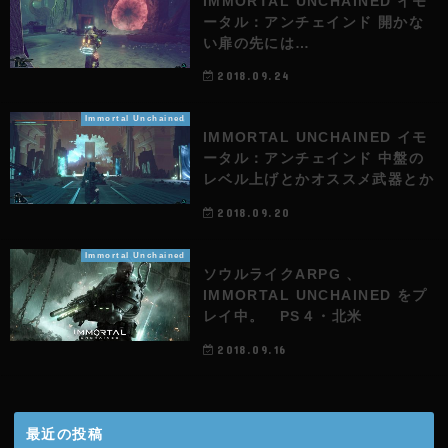
IMMORTAL UNCHAINED イモ
ータル：アンチェインド 開かな
い扉の先には…
2018.09.24
Immortal Unchained
IMMORTAL UNCHAINED イモ
ータル：アンチェインド 中盤の
レベル上げとかオススメ武器とか
2018.09.20
Immortal Unchained
ソウルライクARPG 、
IMMORTAL UNCHAINED をプ
レイ中。 PS４・北米
2018.09.16
最近の投稿