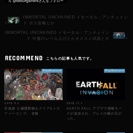
IMMORTAL UNCHAINED イモータル：アンチェイン
ド ボス攻略とか
IMMORTAL UNCHAINED イモータル：アンチェイン
ド 中盤のレベル上げとかオススメ武器とか
RECOMMEND
こちらの記事も人気です。
PlayStation4
PlayStation4
2018.9.6
2018.11.1
百鬼城 公儀隠密録をクリア&トロ
EARTH FALL アプデで侵略モー
フィーコンプ。 攻略
ドが追加され、プレイの幅が広が
った。