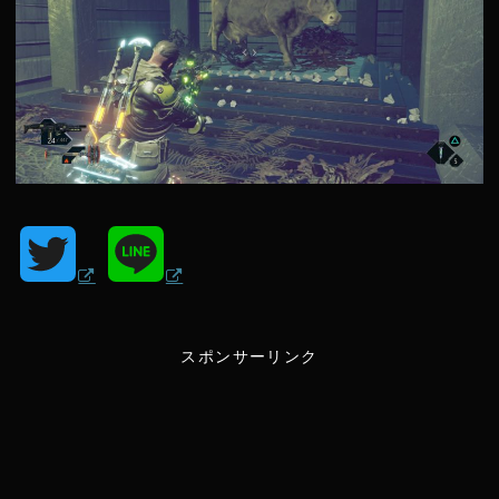
T
L
w
i
スポンサーリンク
i
n
t
e
t