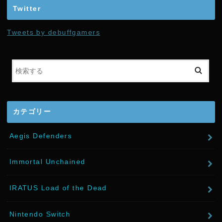
i
Twitter
t
Tweets by debuffgamers
t
e
r
カテゴリー
Aegis Defenders
Immortal Unchained
IRATUS Load of the Dead
Nintendo Switch