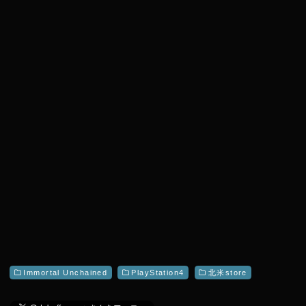
e
r
Immortal Unchained
PlayStation4
北米store