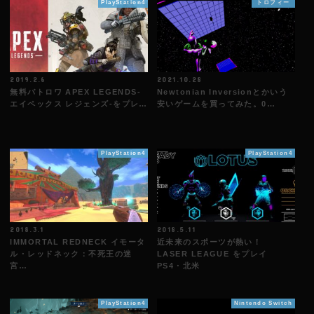
PlayStation4
トロフィー
2019.2.6
2021.10.28
無料バトロワ APEX LEGENDS-
Newtonian Inversionとかいう
エイペックス レジェンズ-をプレ…
安いゲームを買ってみた。0…
PlayStation4
PlayStation4
2018.3.1
2018.5.11
IMMORTAL REDNECK イモータ
近未来のスポーツが熱い！
ル・レッドネック：不死王の迷
LASER LEAGUE をプレイ
宮…
PS4・北米
PlayStation4
Nintendo Switch