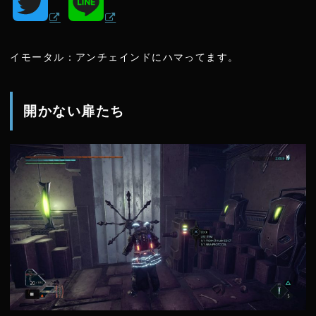
T
L
w
i
イモータル：アンチェインドにハマってます。
i
n
t
e
開かない扉たち
t
e
r