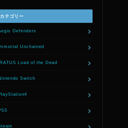
r
カテゴリー
Aegis Defenders
Immortal Unchained
IRATUS Load of the Dead
Nintendo Switch
PlayStation4
PS5
Steam