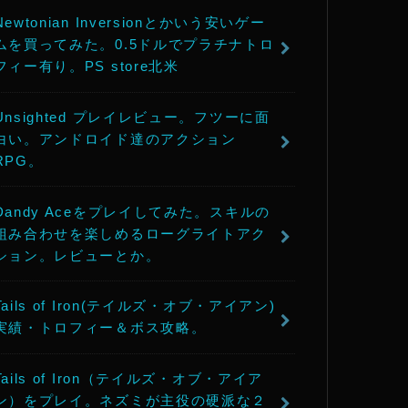
Newtonian Inversionとかいう安いゲー
ムを買ってみた。0.5ドルでプラチナトロ
フィー有り。PS store北米
Unsighted プレイレビュー。フツーに面
白い。アンドロイド達のアクション
RPG。
Dandy Aceをプレイしてみた。スキルの
組み合わせを楽しめるローグライトアク
ション。レビューとか。
Tails of Iron(テイルズ・オブ・アイアン)
実績・トロフィー＆ボス攻略。
Tails of Iron（テイルズ・オブ・アイア
ン）をプレイ。ネズミが主役の硬派な２