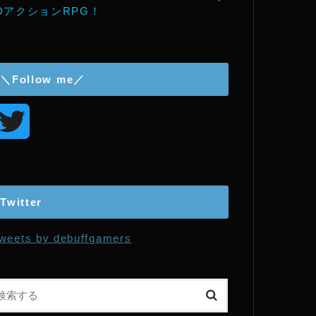
DアクションRPG！
＼Follow me／
T
w
i
Twitter
t
weets by debuffgamers
t
e