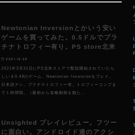
Newtonian Inversionとかいう安い
ゲームを買ってみた。0.5ドルでプラ
チナトロフィー有り。PS store北米
2021.10.28
2021年3月31日にPS北米ストアで配信開始されていたら
しい＄0.49のゲーム、Newtonian Inversionをプレイ。
日本語ナシ。プラチナトロフィー有。トロフィーコンプま
で１時間弱。（最初から攻略動画を観た…
Unsighted プレイレビュー。フツー
に面白い。アンドロイド達のアクシ