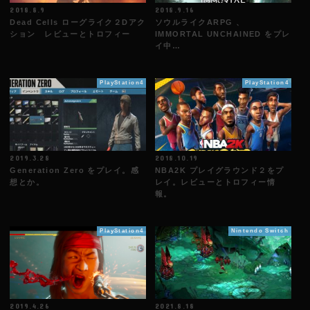
2018.8.9
2018.9.16
Dead Cells ローグライク２Dアク
ソウルライクARPG 、
ション レビューとトロフィー
IMMORTAL UNCHAINED をプレ
イ中…
PlayStation4
PlayStation4
2019.3.28
2018.10.19
Generation Zero をプレイ。感
NBA2K プレイグラウンド２をプ
想とか。
レイ。レビューとトロフィー情
報。
PlayStation4
Nintendo Switch
2019.4.26
2021.8.18