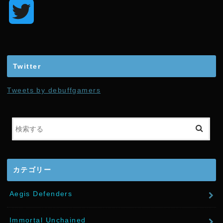
T
w
i
Twitter
t
Tweets by debuffgamers
t
e
r
カテゴリー
Aegis Defenders
Immortal Unchained