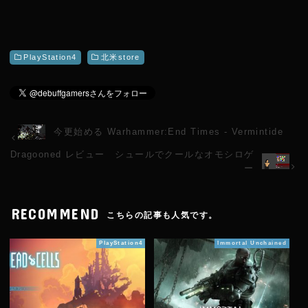
PlayStation4
北米store
今更始める Warhammer:End Times - Vermintide
Dragooned レビュー シュールでクールなオモシロゲ
ー
RECOMMEND
こちらの記事も人気です。
PlayStation4
Immortal Unchained