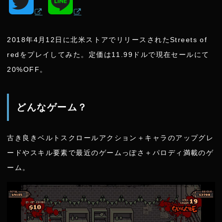
T
L
w
i
2018年4月12日に北米ストアでリリースされたStreets of
i
n
redをプレイしてみた。定価は11.99ドルで現在セールにて
20%OFF。
t
e
t
どんなゲーム？
e
古き良きベルトスクロールアクション＋キャラのアップグレ
r
ードやスキル要素で最近のゲームっぽさ＋パロディ満載のゲ
ーム。