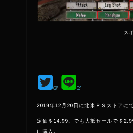
ス
T
L
w
i
2019年12月20日に北米ＰＳストアにて
i
n
定価＄14.99。でも大抵セールで＄2
t
e
に購入。