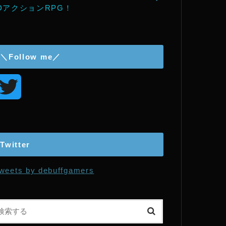
DアクションRPG！
＼Follow me／
T
w
i
Twitter
t
weets by debuffgamers
t
e