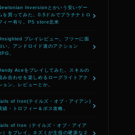
Newtonian Inversionとかいう安いゲー
ムを買ってみた。0.5ドルでプラチナトロ
フィー有り。PS store北米
Unsighted プレイレビュー。フツーに面
白い。アンドロイド達のアクション
RPG。
Dandy Aceをプレイしてみた。スキルの
組み合わせを楽しめるローグライトアク
ション。レビューとか。
Tails of Iron(テイルズ・オブ・アイアン)
実績・トロフィー＆ボス攻略。
Tails of Iron（テイルズ・オブ・アイア
ン）をプレイ。ネズミが主役の硬派な２