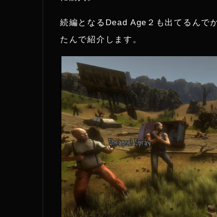
t
続編となるDead Age２も出てる
e
たんで紹介します。
r