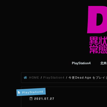
PlayStation4
北米s
HOME
PlayStation4
今更Dead Age をプ
PlayStation4
2021.07.27