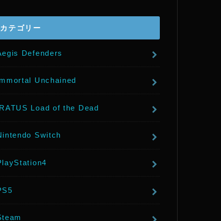
r
カテゴリー
Aegis Defenders
Immortal Unchained
IRATUS Load of the Dead
Nintendo Switch
PlayStation4
PS5
Steam