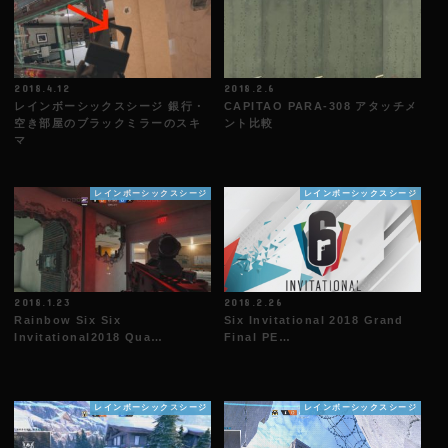
2018.4.12
2018.2.6
レインボーシックスシージ 銀行・
CAPITAO PARA-308 アタッチメ
空き部屋のブラックミラーのスキ
ント比較
マ
レインボーシックスシージ
レインボーシックスシージ
2018.1.23
2018.2.26
Rainbow Six Six
Six Invitational 2018 Grand
Invitational2018 Qua…
Final PE…
レインボーシックスシージ
レインボーシックスシージ