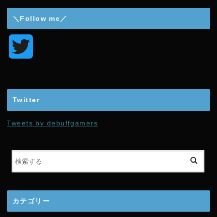
＼Follow me／
T
w
i
Twitter
t
Tweets by debuffgamers
t
e
r
カテゴリー