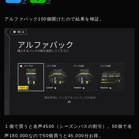
w
i
アルファパック100個開けたので結果を検証。
i
n
t
e
t
e
r
１個で買うと名声4500（シーズンパスの割引）。50個で名
声180,000なので50個買うと45,000分お得。