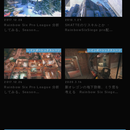
2017.12.28
2018.1.29
Rainbow Six Pro League 分析
SHATTEのリスキルとか ・
してみる。Season…
RainbowSixSiege pro配…
レインボーシックスシージ
レインボーシックスシージ
2017.12.26
2020.3.14
Rainbow Six Pro League 分析
新オレゴンの地下防衛、ミラ窓を
してみる。Season…
考える Rainbow Six Siege…