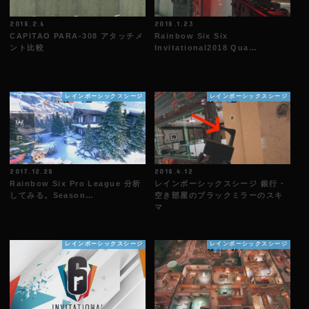
2018.2.6
2018.1.23
CAPITAO PARA-308 アタッチメ
Rainbow Six Six
ント比較
Invitational2018 Qua…
レインボーシックスシージ
レインボーシックスシージ
2017.12.28
2018.4.12
Rainbow Six Pro League 分析
レインボーシックスシージ 銀行・
してみる。Season…
空き部屋のブラックミラーのスキ
マ
レインボーシックスシージ
レインボーシックスシージ