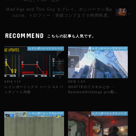
Mad Age and This Guy をプレイ。ボンバーマン風p
uzzle。トロフィー・実績コンプまで５時間程度。
RECOMMEND
こちらの記事も人気です。
レインボーシックスシージ
レインボーシックスシージ
2018.1.13
2018.1.29
レインボーシックス シージ 4.2 パ
SHATTEのリスキルとか ・
ッチノート内容
RainbowSixSiege pro配…
レインボーシックスシージ
レインボーシックスシージ