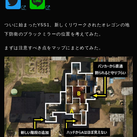
T
L
w
i
ついに始まったY5S1、新しくリワークされたオレゴンの地
i
n
下防衛のブラックミラーの位置を考えてみた。
t
e
まずは注意すべき点をマップにまとめてみた。
t
e
r