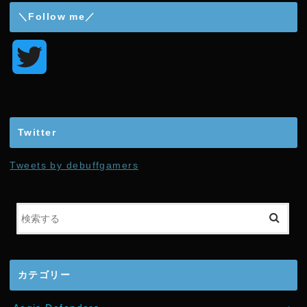
＼Follow me／
T
w
i
Twitter
t
Tweets by debuffgamers
t
e
r
カテゴリー