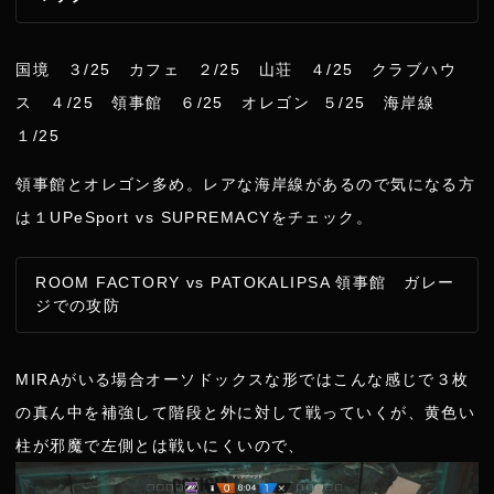
国境 ３/25 カフェ ２/25 山荘 ４/25 クラブハウ
ス ４/25 領事館 ６/25 オレゴン ５/25 海岸線
１/25
領事館とオレゴン多め。レアな海岸線があるので気になる方
は１UPeSport vs SUPREMACYをチェック。
ROOM FACTORY vs PATOKALIPSA 領事館 ガレー
ジでの攻防
MIRAがいる場合オーソドックスな形ではこんな感じで３枚
の真ん中を補強して階段と外に対して戦っていくが、黄色い
柱が邪魔で左側とは戦いにくいので、