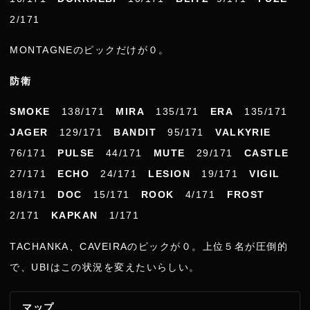
2/171
MONTAGNEのピックだけが０。
防衛
SMOKE
138/171
MIRA
135/171
ERA
135/171
JAGER
129/171
BANDIT
95/171
VALKYRIE
76/171
PULSE
44/171
MUTE
29/171
CASTLE
27/171
ECHO
24/171
LESION
19/171
VIGIL
18/171
DOC
15/171
ROOK
4/171
FROST
2/171
KAPKAN
1/171
TACHANKA、CAVEIRAのピックが０。上位５名が圧倒的
で、UBIはこの状況を変えたいらしい。
マップ