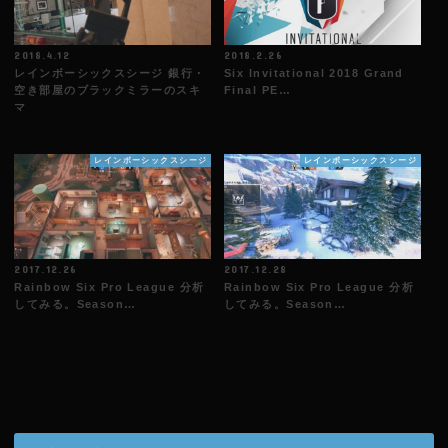
2018.4.12
2018.2.26
レインボーシックスシージ 銀行・
Six Invitational 2018 Grand
空き部屋のブラックミラーのスキ
Final PE…
マ
レインボーシックスシージ
レインボーシックスシージ
2017.12.26
2017.12.28
Rainbow Six Pro League 分析
Rainbow Six Pro League 分析
してみる。Season…
してみる。Season…