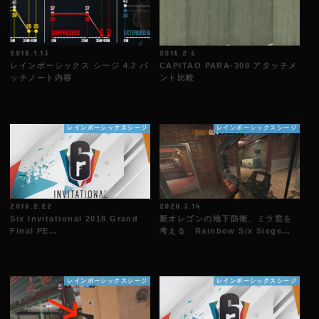
2018.1.13
2018.2.6
レインボーシックス シージ 4.2 パ
CAPITAO PARA-308 アタッチメ
ッチノート内容
ント比較
レインボーシックスシージ
レインボーシックスシージ
2018.2.22
2020.3.14
Six Invitational 2018 Grand
新オレゴンの地下防衛、ミラ窓を
Final PE…
考える Rainbow Six Siege…
レインボーシックスシージ
レインボーシックスシージ