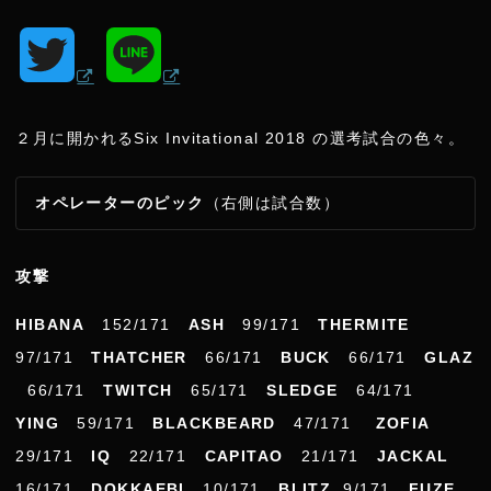
T
L
w
i
２月に開かれるSix Invitational 2018 の選考試合の色々。
i
n
オペレーターのピック
（右側は試合数）
t
e
t
攻撃
HIBANA
152/171
ASH
99/171
THERMITE
e
97/171
THATCHER
66/171
BUCK
66/171
GLAZ
r
66/171
TWITCH
65/171
SLEDGE
64/171
YING
59/171
BLACKBEARD
47/171
ZOFIA
29/171
IQ
22/171
CAPITAO
21/171
JACKAL
16/171
DOKKAEBI
10/171
BLITZ
9/171
FUZE