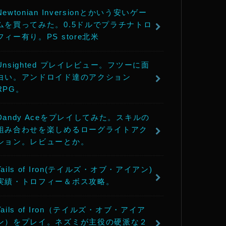
Newtonian Inversionとかいう安いゲー
ムを買ってみた。0.5ドルでプラチナトロ
フィー有り。PS store北米
Unsighted プレイレビュー。フツーに面
白い。アンドロイド達のアクション
RPG。
Dandy Aceをプレイしてみた。スキルの
組み合わせを楽しめるローグライトアク
ション。レビューとか。
Tails of Iron(テイルズ・オブ・アイアン)
実績・トロフィー＆ボス攻略。
Tails of Iron（テイルズ・オブ・アイア
ン）をプレイ。ネズミが主役の硬派な２