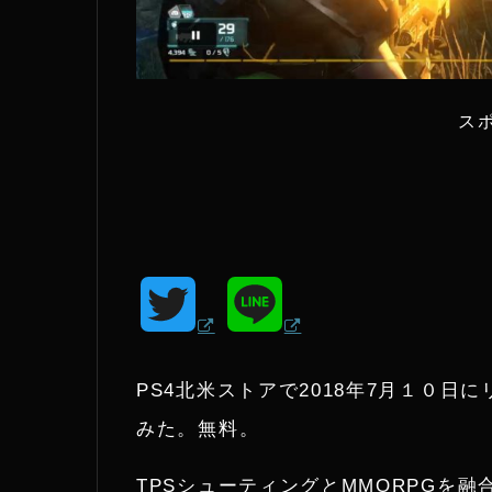
ス
T
L
w
i
PS4北米ストアで2018年7月１０日にリ
i
n
みた。無料。
t
e
TPSシューティングとMMORPGを