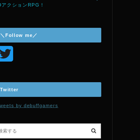
DアクションRPG！
＼Follow me／
T
w
i
Twitter
t
weets by debuffgamers
t
e