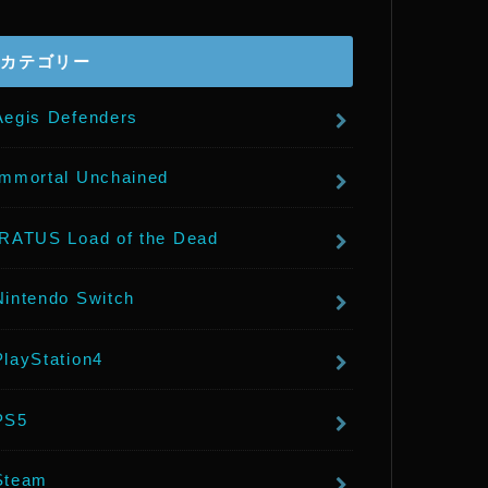
r
カテゴリー
Aegis Defenders
Immortal Unchained
IRATUS Load of the Dead
Nintendo Switch
PlayStation4
PS5
Steam