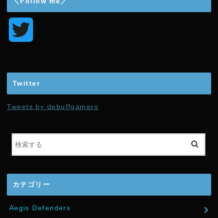
＼Follow me／
T
w
i
Twitter
t
Tweets by debuffgamers
t
e
r
カテゴリー
Aegis Defenders