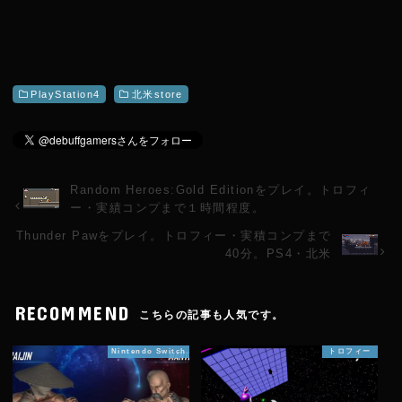
PlayStation4
北米store
Random Heroes:Gold Editionをプレイ。トロフィ
ー・実績コンプまで１時間程度。
Thunder Pawをプレイ。トロフィー・実積コンプまで
40分。PS4・北米
RECOMMEND
こちらの記事も人気です。
Nintendo Switch
トロフィー