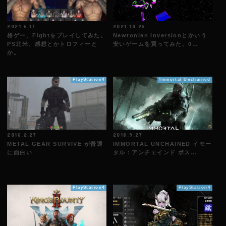
2021.6.17
2021.10.28
格ゲー、Fightをプレイしてみた。
Newtonian Inversionとかいう
PS北米。感想とかトロフィーと
安いゲームを買ってみた。0…
か。
PlayStation4
Immortal Unchained
2018.2.27
2018.9.27
METAL GEAR SURVIVE が普通
IMMORTAL UNCHAINED イモー
に面白い
タル：アンチェインド ボス…
PlayStation4
PlayStation4