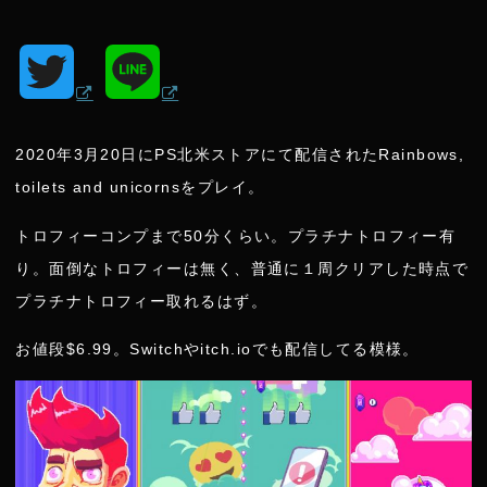
T
L
w
i
2020年3月20日にPS北米ストアにて配信されたRainbows,
i
n
toilets and unicornsをプレイ。
t
e
トロフィーコンプまで50分くらい。プラチナトロフィー有
り。面倒なトロフィーは無く、普通に１周クリアした時点で
t
プラチナトロフィー取れるはず。
e
お値段$6.99。Switchやitch.ioでも配信してる模様。
r