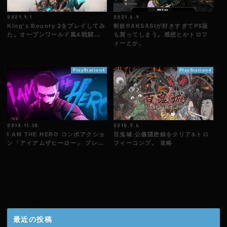
2021.9.1
2021.6.9
King's Bounty 2をプレイしてみ
斬妖RAKSASIが好きすぎてPS版
た。オープンワールド風&戦闘…
も買ってしまう。感想とかトロフ
ィーとか。
PlayStation4
PlayStation4
2018.11.30
2018.9.6
I AM THE HERO コンボアクショ
百鬼城 公儀隠密録をクリア&トロ
ン「アイアムザヒーロー」 プレ…
フィーコンプ。 攻略
最近の投稿