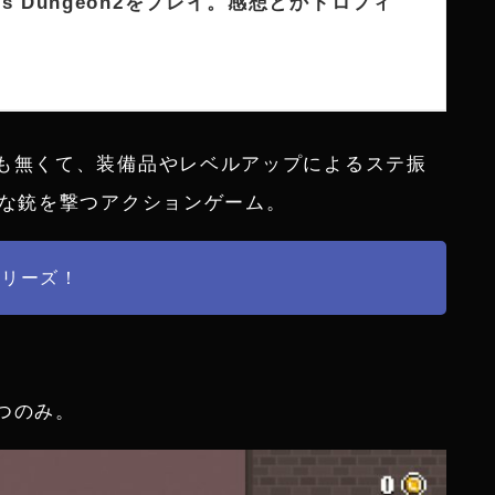
ous Dungeon2をプレイ。感想とかトロフィ
も無くて、装備品やレベルアップによるステ振
純な銃を撃つアクションゲーム。
シリーズ！
つのみ。