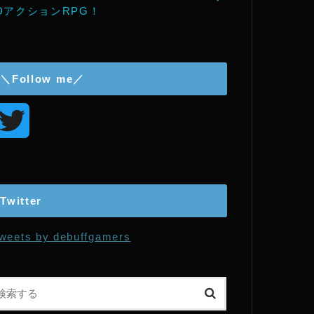
DアクションRPG！
＼Follow me／
T
w
i
Twitter
t
weets by debuffgamers
t
e