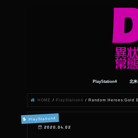
PlayStation4
北米s
HOME
PlayStation4
Random Heroes:G
PlayStation4
2020.04.02