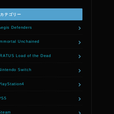
r
カテゴリー
Aegis Defenders
Immortal Unchained
IRATUS Load of the Dead
Nintendo Switch
PlayStation4
PS5
Steam