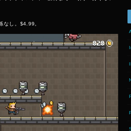
なし。$4.99。