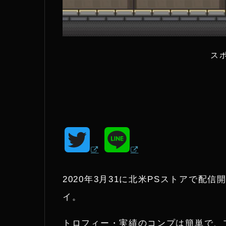
ス
T
L
w
i
2020年3月31に北米PSストアで配信開始され
i
n
イ。
t
e
トロフィー・実績のコンプは簡単で、