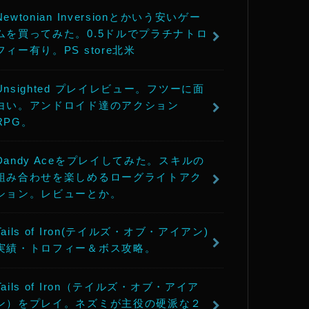
Newtonian Inversionとかいう安いゲー
ムを買ってみた。0.5ドルでプラチナトロ
フィー有り。PS store北米
Unsighted プレイレビュー。フツーに面
白い。アンドロイド達のアクション
RPG。
Dandy Aceをプレイしてみた。スキルの
組み合わせを楽しめるローグライトアク
ション。レビューとか。
Tails of Iron(テイルズ・オブ・アイアン)
実績・トロフィー＆ボス攻略。
Tails of Iron（テイルズ・オブ・アイア
ン）をプレイ。ネズミが主役の硬派な２