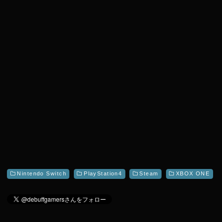
r
Nintendo Switch
PlayStation4
Steam
XBOX ONE