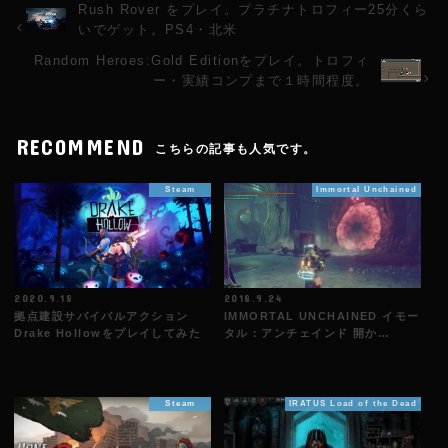
Rush Rover をプレイ。プラチナトロフィー25分くら
いでゲット。PS4・北米
Random Heroes:Gold Editionをプレイ。トロフィ
ー・実績コンプまで１時間程度。
RECOMMEND
こちらの記事も人気です。
Steam
Immortal Unchained
2020.9.18
2018.9.24
拠点建設サバイバルアクション
IMMORTAL UNCHAINED イモー
Drake Hollowをプレイしてみた
タル：アンチェインド 開か…
Steam
IRATUS Load of the Dead