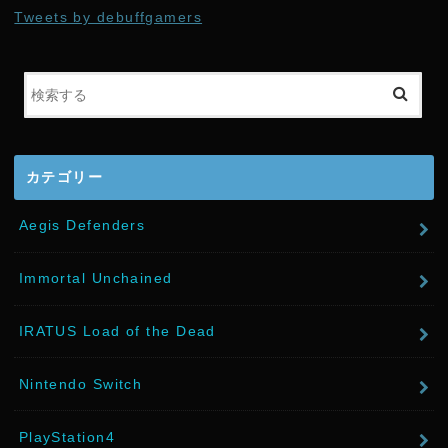
t
Tweets by debuffgamers
t
e
r
カテゴリー
Aegis Defenders
Immortal Unchained
IRATUS Load of the Dead
Nintendo Switch
PlayStation4