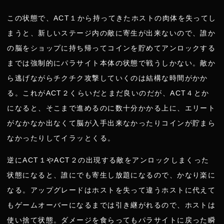
この状態で、ACT１から持ってきたホストの肉体を失ってし
まうと、新しいステージ内の敵に寄生が出来ないので、誰か
の脳をショップに持ち帰ってコインを貯めてアンロックする
までは強制的にパラサイト本体の状態で戦うしかない。敵か
ら逃げながらチクチク攻撃していくのは結構な時間がかか
る。これがACT２くらいだとまだ良いのだが、ACT４とか
になると、そこまで進めるのに数十分かかる上に、エリート
がなかなか出なくて脳が入手出来なかったりコインが貯まら
なかったりしてイラッとくる。
逆にACT１やACT２の出現する敵をアンロックしまくった
状態になると、誰にでも寄生し放題になるので、かなり楽に
なる。アップグレードはホストを失って違うホストに代えて
もゲームオーバーになるまでは引き継がれるので、ホストは
使い捨て状態。ダメージを食らってもパラサイトに戻った瞬