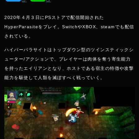
w
i
2020年４月３日にPSストアで配信開始された
i
n
HyperParasiteをプレイ。SwitchやXBOX、steamでも配信
されている。
t
e
ハイパーパラサイトはトップダウン型のツインスティックシ
t
ューター/アクションで、プレイヤーは肉体を奪う寄生能力
を持ったエイリアンとなり、ホストである宿主の特徴や攻撃
e
能力を駆使して人類を滅ぼすべく戦っていく。
r