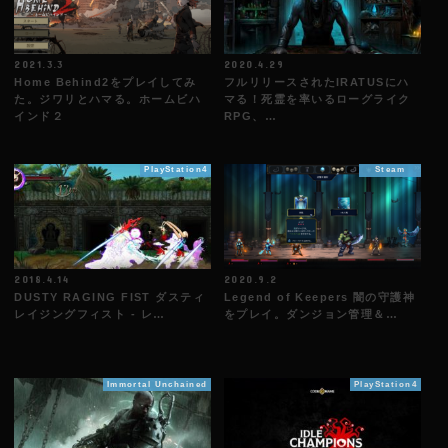
2021.3.3
2020.4.29
Home Behind2をプレイしてみ
フルリリースされたIRATUSにハ
た。ジワリとハマる。ホームビハ
マる！死霊を率いるローグライク
インド２
RPG、…
PlayStation4
Steam
2018.4.14
2020.9.2
DUSTY RAGING FIST ダスティ
Legend of Keepers 闇の守護神
レイジングフィスト - レ…
をプレイ。ダンジョン管理＆…
Immortal Unchained
PlayStation4