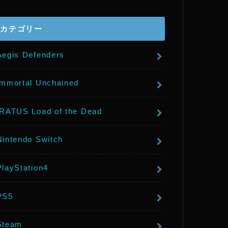
r
カテゴリー
Aegis Defenders
Immortal Unchained
IRATUS Load of the Dead
Nintendo Switch
PlayStation4
PS5
Steam