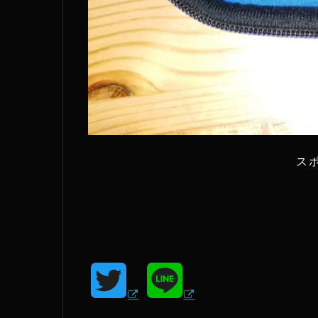
ス
T
L
w
i