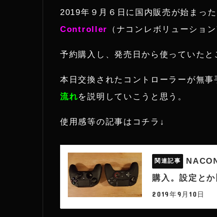
2019年９月６日に国内販売が始まった
i
n
Controller
（ナコンレボリューション
t
e
予約購入し、発売日から使っていたと
t
本日交換されたコントローラーが無事
e
流れ
を説明していこうと思う。
r
使用感等の記事はコチラ↓
NACON 
購入。設定とか
2019年9月10日