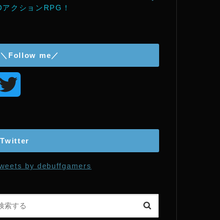
DアクションRPG！
＼Follow me／
T
w
i
Twitter
t
weets by debuffgamers
t
e