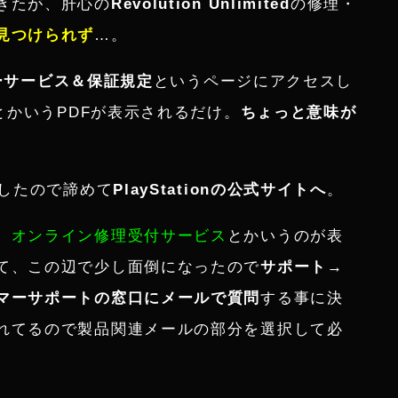
きたが、肝心の
Revolution Unlimited
の修理・
見つけられず
…。
ーサービス＆保証規定
というページにアクセスし
とかいうPDFが表示されるだけ。
ちょっと意味が
したので諦めて
PlayStationの公式サイトへ
。
、
オンライン修理受付サービス
とかいうのが表
て、この辺で少し面倒になったので
サポート→
マーサポートの窓口にメールで質問
する事に決
れてるので製品関連メールの部分を選択して必