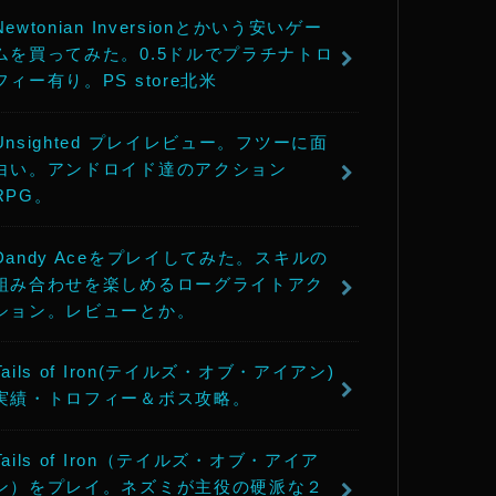
Newtonian Inversionとかいう安いゲー
ムを買ってみた。0.5ドルでプラチナトロ
フィー有り。PS store北米
Unsighted プレイレビュー。フツーに面
白い。アンドロイド達のアクション
RPG。
Dandy Aceをプレイしてみた。スキルの
組み合わせを楽しめるローグライトアク
ション。レビューとか。
Tails of Iron(テイルズ・オブ・アイアン)
実績・トロフィー＆ボス攻略。
Tails of Iron（テイルズ・オブ・アイア
ン）をプレイ。ネズミが主役の硬派な２