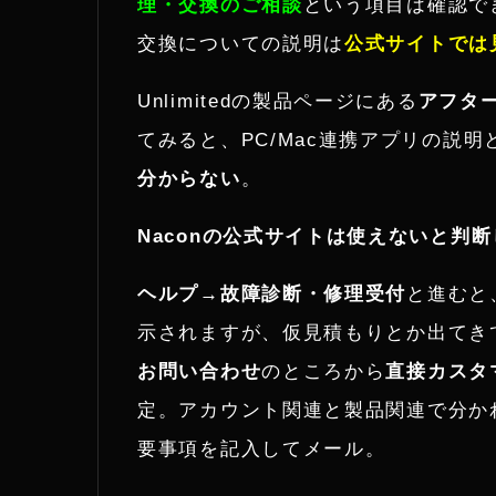
理・交換のご相談
という項目は確認で
交換についての説明は
公式サイトでは
Unlimitedの製品ページにある
アフタ
てみると、PC/Mac連携アプリの説明
分からない
。
Naconの公式サイトは使えないと判断
ヘルプ→故障診断・修理受付
と進むと
示されますが、仮見積もりとか出てき
お問い合わせ
のところから
直接カスタ
定。アカウント関連と製品関連で分か
要事項を記入してメール。