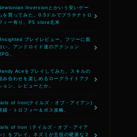
Newtonian Inversionとかいう安いゲー
ムを買ってみた。0.5ドルでプラチナトロ
フィー有り。PS store北米
Unsighted プレイレビュー。フツーに面
白い。アンドロイド達のアクション
RPG。
Dandy Aceをプレイしてみた。スキルの
組み合わせを楽しめるローグライトアク
ション。レビューとか。
Tails of Iron(テイルズ・オブ・アイアン)
実績・トロフィー＆ボス攻略。
Tails of Iron（テイルズ・オブ・アイア
ン）をプレイ。ネズミが主役の硬派な２