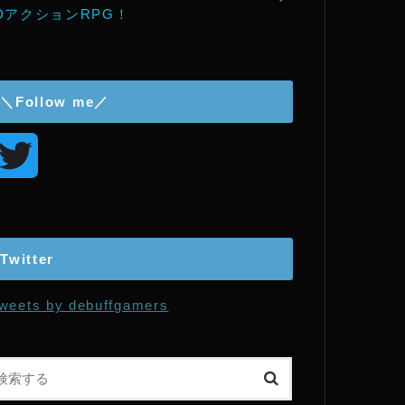
DアクションRPG！
＼Follow me／
T
w
i
Twitter
t
weets by debuffgamers
t
e