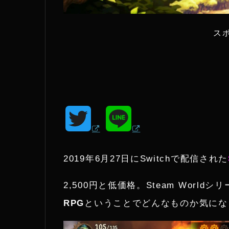
ス
T
L
w
i
2019年6月27日にSwitchで配信された
i
n
2,500円と低価格。Steam Worl
t
e
RPG
ということでどんなものか気にな
t