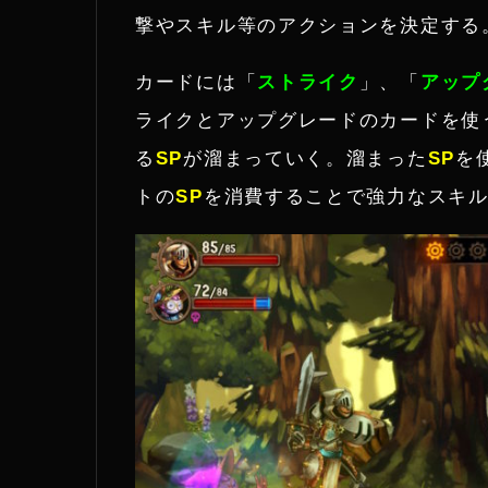
撃やスキル等のアクションを決定する
カードには「
ストライク
」、「
アップ
ライクとアップグレードのカードを使
る
SP
が溜まっていく。溜まった
SP
を
トの
SP
を消費することで強力なスキ