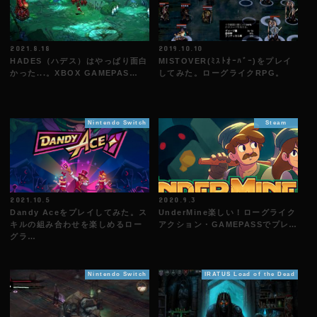
2021.8.18
2019.10.10
HADES（ハデス）はやっぱり面白
MISTOVER(ﾐｽﾄｵｰﾊﾞｰ)をプレイ
かった...。XBOX GAMEPAS…
してみた。ローグライクRPG。
Nintendo Switch
Steam
2021.10.5
2020.9.3
Dandy Aceをプレイしてみた。ス
UnderMine楽しい！ローグライク
キルの組み合わせを楽しめるロー
アクション・GAMEPASSでプレ…
グラ…
Nintendo Switch
IRATUS Load of the Dead