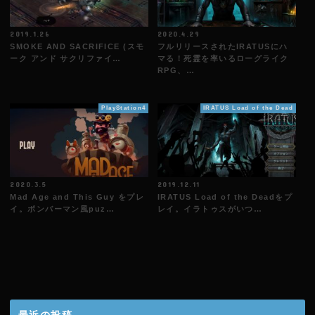
2019.1.26
2020.4.29
SMOKE AND SACRIFICE (スモ
フルリリースされたIRATUSにハ
ーク アンド サクリファイ…
マる！死霊を率いるローグライク
RPG、…
PlayStation4
IRATUS Load of the Dead
2020.3.5
2019.12.11
Mad Age and This Guy をプレ
IRATUS Load of the Deadをプ
イ。ボンバーマン風puz…
レイ。イラトゥスがいつ…