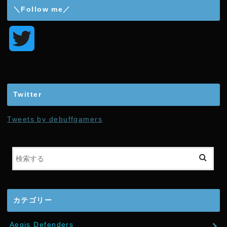
＼Follow me／
T
w
i
Twitter
t
Tweets by debuffgamers
t
e
r
カテゴリー
Aegis Defenders