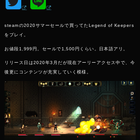
T
L
w
i
steamの2020サマーセールで買ってたLegend of Keepers
i
n
をプレイ。
t
e
お値段1,999円。セールで1,500円くらい。日本語アリ。
リリース日は2020年3月だが現在アーリーアクセス中で、今
t
後更にコンテンツが充実していく模様。
e
r