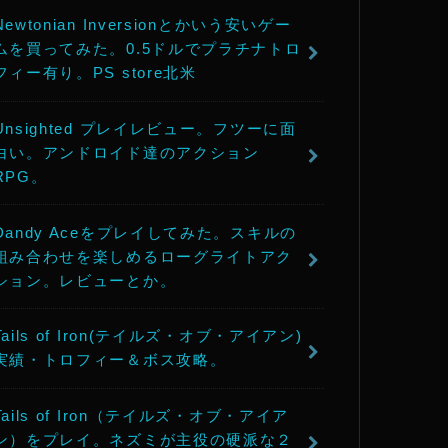
Newtonian Inversionとかいう安いゲー
ムを買ってみた。0.5ドルでプラチナトロ
フィー有り。PS store北米
Unsighted プレイレビュー。フツーに面
白い。アンドロイド達のアクション
RPG。
Dandy Aceをプレイしてみた。スキルの
組み合わせを楽しめるローグライトアク
ション。レビューとか。
Tails of Iron(テイルズ・オブ・アイアン)
実績・トロフィー＆ボス攻略。
Tails of Iron（テイルズ・オブ・アイア
ン）をプレイ。ネズミが主役の硬派な２