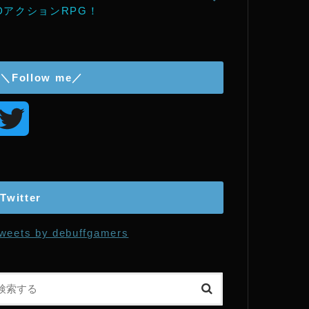
DアクションRPG！
＼Follow me／
T
w
i
Twitter
t
weets by debuffgamers
t
e