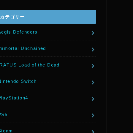
r
カテゴリー
Aegis Defenders
Immortal Unchained
IRATUS Load of the Dead
Nintendo Switch
PlayStation4
PS5
Steam