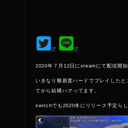
T
L
w
i
2020年７月12日にsteamにて配信開始
i
n
いきなり難易度ハードでプレイしたと
t
e
てから結構ハマってます。
t
switchでも2020冬にリリース予定ら
e