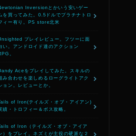
Newtonian Inversionとかいう安いゲー
ムを買ってみた。0.5ドルでプラチナトロ
フィー有り。PS store北米
Unsighted プレイレビュー。フツーに面
白い。アンドロイド達のアクション
RPG。
Dandy Aceをプレイしてみた。スキルの
組み合わせを楽しめるローグライトアク
ション。レビューとか。
Tails of Iron(テイルズ・オブ・アイアン)
実績・トロフィー＆ボス攻略。
Tails of Iron（テイルズ・オブ・アイア
ン）をプレイ。ネズミが主役の硬派な２