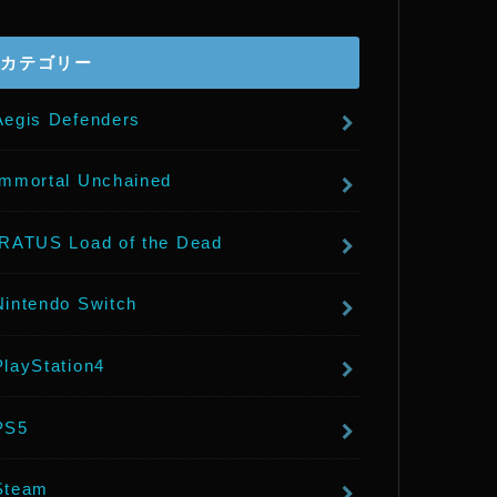
r
カテゴリー
Aegis Defenders
Immortal Unchained
IRATUS Load of the Dead
Nintendo Switch
PlayStation4
PS5
Steam