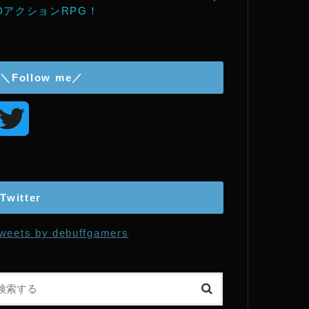
DアクションRPG！
＼Follow me／
T
w
i
Twitter
t
weets by debuffgamers
t
e