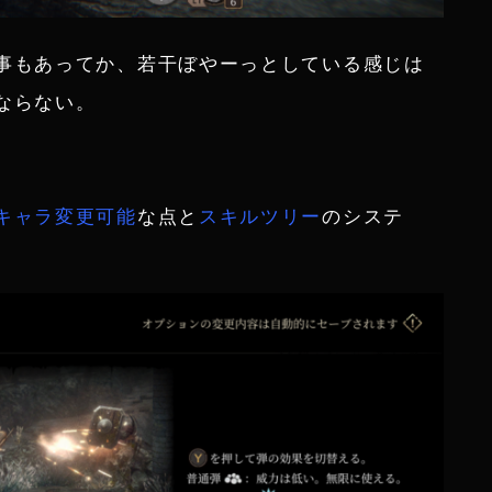
事もあってか、若干ぼやーっとしている感じは
ならない。
。
キャラ変更可能
な点と
スキルツリー
のシステ