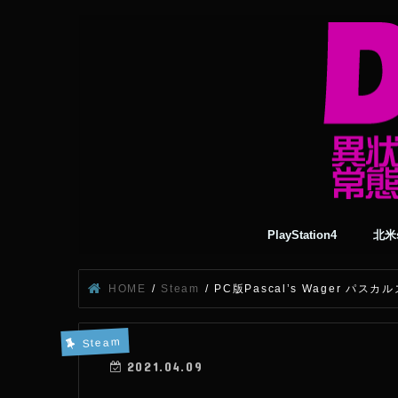
PlayStation4
北米s
HOME
Steam
PC版Pascal’s Wager 
Steam
2021.04.09