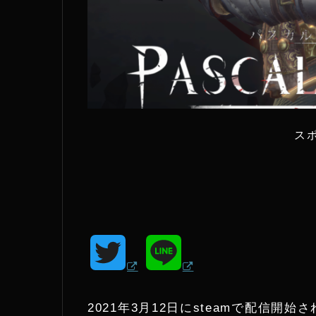
ス
T
L
w
i
2021年3月12日にsteamで配信開始され