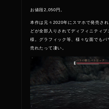
i
n
お値段2,050円。
t
e
本作は元々2020年にスマホで発売さ
t
どが全部入りされてディフィニティブ
e
様。グラフィック等、様々な面でもパ
売れたって凄い。
r