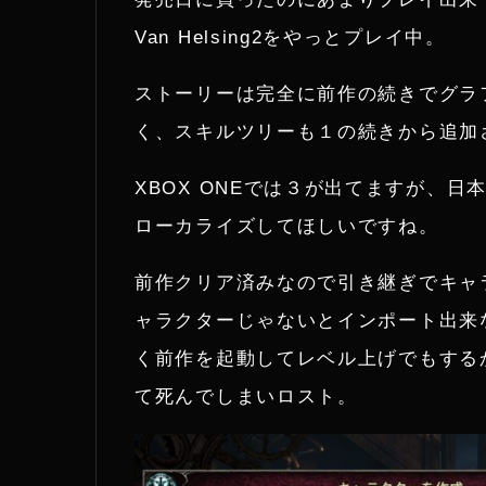
i
n
Van Helsing2をやっとプレイ中。
t
e
ストーリーは完全に前作の続きでグラ
く、スキルツリーも１の続きから追加さ
t
e
XBOX ONEでは３が出てますが、
ローカライズしてほしいですね。
r
前作クリア済みなので引き継ぎでキャラ
ャラクターじゃないとインポート出来な
く前作を起動してレベル上げでもする
て死んでしまいロスト。