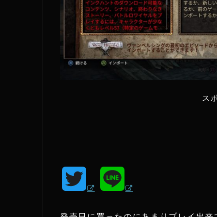
ス
T
L
w
i
発売日に買ったのにあまりプレイ出来ていなかった