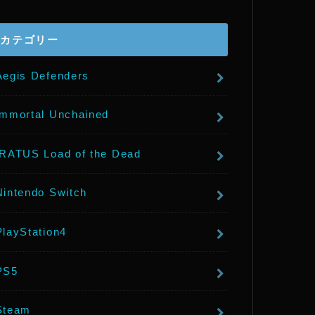
r
カテゴリー
Aegis Defenders
Immortal Unchained
IRATUS Load of the Dead
Nintendo Switch
PlayStation4
PS5
Steam