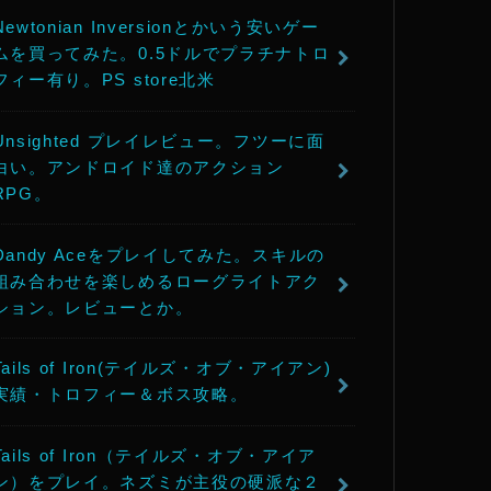
Newtonian Inversionとかいう安いゲー
ムを買ってみた。0.5ドルでプラチナトロ
フィー有り。PS store北米
Unsighted プレイレビュー。フツーに面
白い。アンドロイド達のアクション
RPG。
Dandy Aceをプレイしてみた。スキルの
組み合わせを楽しめるローグライトアク
ション。レビューとか。
Tails of Iron(テイルズ・オブ・アイアン)
実績・トロフィー＆ボス攻略。
Tails of Iron（テイルズ・オブ・アイア
ン）をプレイ。ネズミが主役の硬派な２