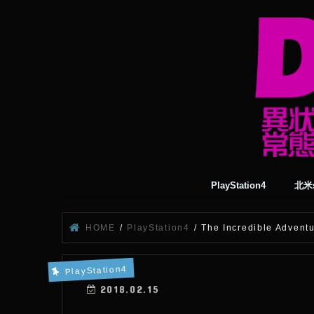
PlayStation4
北米s
HOME
PlayStation4
The Incredible Adve
PlayStation4
2018.02.15