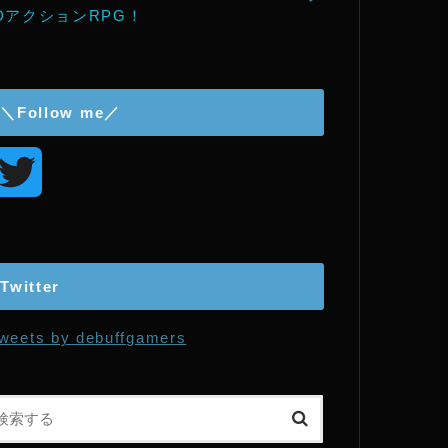
DアクションRPG！
＼Follow me／
T
w
i
Twitter
t
weets by debuffgamers
t
e