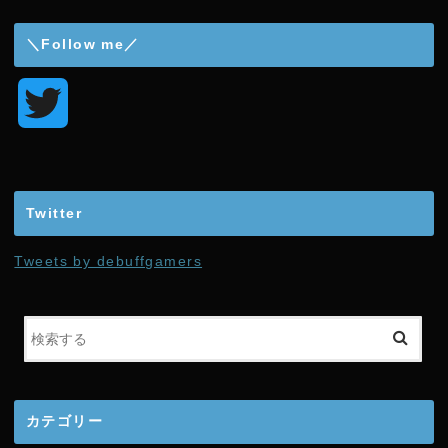
＼Follow me／
T
w
i
Twitter
t
Tweets by debuffgamers
t
e
r
カテゴリー