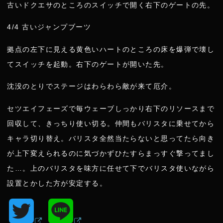
古いドクエサのところのスイッチで開く右下のゲートの先。
4/4 古いジャンプブーツ
拠点の左下に見える黄色いハートのところの床を爆弾で壊し
てスイッチを起動。右下のゲートが開いた先。
沈没のとりでステージはわらわら敵が来て厄介。
セツエイフェーズで毎ウェーブしっかり右下のリソースまで
回収して、きっちり使い切る。仲間もバリスタに乗せてから
キャラ切り替え。バリスタ全然当たらないと思ってたら向き
が上下変えられるのに気づかずひたすらまっすぐ撃ってまし
た…。上のバリスタを味方に任せて下でバリスタ使いながら
設置とかした方が安定する。
T
L