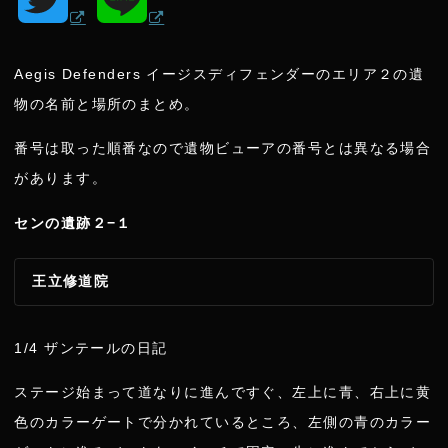
w
i
Aegis Defenders イージスディフェンダーのエリア２の遺
i
n
物の名前と場所のまとめ。
t
e
番号は取った順番なので遺物ビューアの番号とは異なる場合
があります。
t
センの遺跡２−１
e
王立修道院
r
1/4 ザンテールの日記
ステージ始まって道なりに進んですぐ、左上に青、右上に黄
色のカラーゲートで分かれているところ、左側の青のカラー