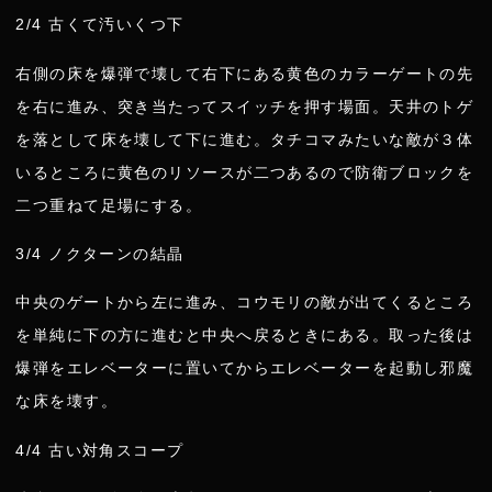
2/4 古くて汚いくつ下
右側の床を爆弾で壊して右下にある黄色のカラーゲートの先
を右に進み、突き当たってスイッチを押す場面。天井のトゲ
を落として床を壊して下に進む。タチコマみたいな敵が３体
いるところに黄色のリソースが二つあるので防衛ブロックを
二つ重ねて足場にする。
3/4 ノクターンの結晶
中央のゲートから左に進み、コウモリの敵が出てくるところ
を単純に下の方に進むと中央へ戻るときにある。取った後は
爆弾をエレベーターに置いてからエレベーターを起動し邪魔
な床を壊す。
4/4 古い対角スコープ