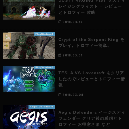
DUSTY RAGING FIST ダスティ
レイジングフィスト – レビュー
とトロフィー 攻略
2018.04.14
PlayStation4
Crypt of the Serpent King を
プレイ。トロフィー簡単。
2018.03.31
PlayStation4
TESLA VS Lovecraft をクリア
したのでレビューとトロフィー情
報
2018.03.28
Aegis Defenders
Aegis Defenders イージスディ
フェンダー クリア後の感想とト
ロフィー お得意さま など