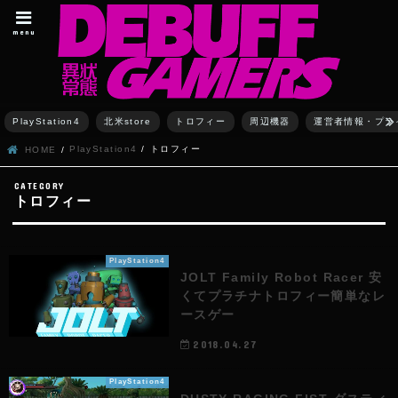
menu
PlayStation4
北米store
トロフィー
周辺機器
運営者情報・プラ
PlayStation4
トロフィー
HOME
トロフィー
PlayStation4
JOLT Family Robot Racer 安
くてプラチナトロフィー簡単なレ
ースゲー
2018.04.27
PlayStation4