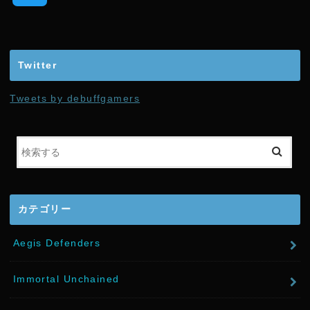
w
i
Twitter
t
Tweets by debuffgamers
t
e
r
カテゴリー
Aegis Defenders
Immortal Unchained