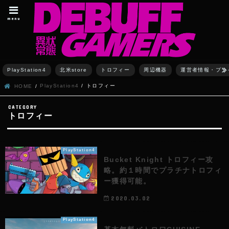
menu
PlayStation4
北米store
トロフィー
周辺機器
運営者情報・プラ
PlayStation4
トロフィー
HOME
トロフィー
PlayStation4
Bucket Knight トロフィー攻
略。約１時間でプラチナトロフィ
ー獲得可能。
2020.03.02
PlayStation4