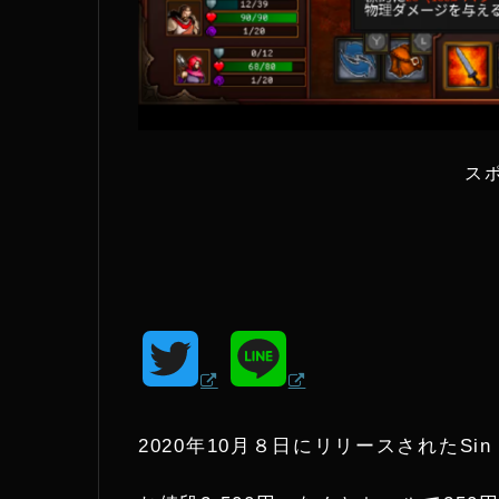
ス
T
L
w
i
2020年10月８日にリリースされたSin 
i
n