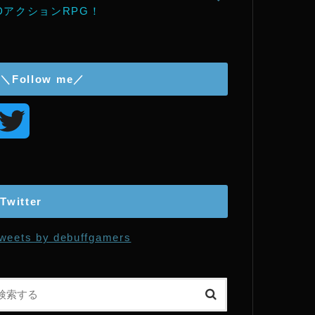
DアクションRPG！
＼Follow me／
T
w
i
Twitter
t
weets by debuffgamers
t
e