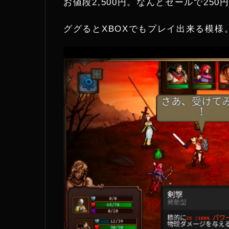
お値段2,500円。なんとセールで250
t
e
ググるとXBOXでもプレイ出来る模様
t
e
r