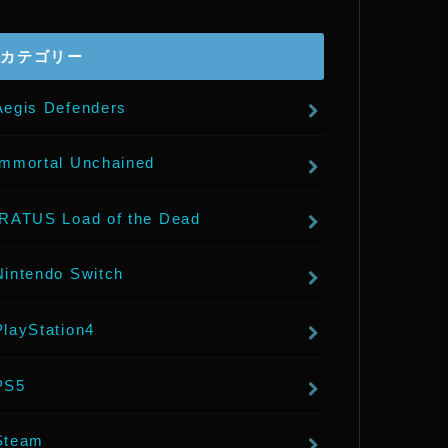
r
カテゴリー
Aegis Defenders
Immortal Unchained
IRATUS Load of the Dead
Nintendo Switch
PlayStation4
PS5
Steam