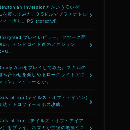
Newtonian Inversionとかいう安いゲー
ムを買ってみた。0.5ドルでプラチナトロ
フィー有り。PS store北米
Unsighted プレイレビュー。フツーに面
白い。アンドロイド達のアクション
RPG。
Dandy Aceをプレイしてみた。スキルの
組み合わせを楽しめるローグライトアク
ション。レビューとか。
Tails of Iron(テイルズ・オブ・アイアン)
実績・トロフィー＆ボス攻略。
Tails of Iron（テイルズ・オブ・アイア
ン）をプレイ。ネズミが主役の硬派な２