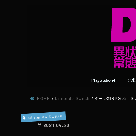
PlayStation4
北米s
HOME
Nintendo Switch
ターン制RPG Sin S
Nintendo Switch
2021.04.30