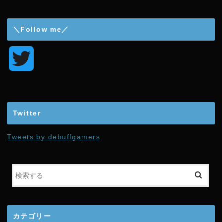
＼Follow me／
T
w
i
Twitter
t
Tweets by debuffgamers
t
e
r
カテゴリー