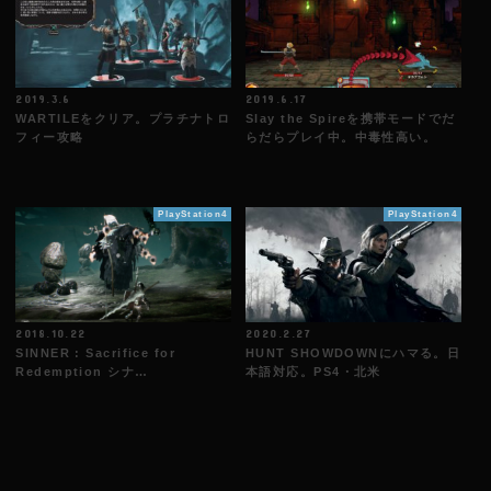
2019.3.6
2019.6.17
WARTILEをクリア。プラチナトロ
Slay the Spireを携帯モードでだ
フィー攻略
らだらプレイ中。中毒性高い。
PlayStation4
PlayStation4
2018.10.22
2020.2.27
SINNER : Sacrifice for
HUNT SHOWDOWNにハマる。日
Redemption シナ…
本語対応。PS4・北米