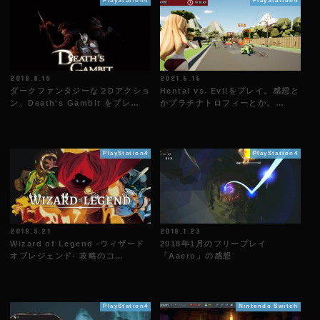
PlayStation4
PlayStation4
2018.8.15
2021.6.16
ダークファンタジーな２Dアクショ
Hentai vs. Evilをプレイ。感想と
ン、Death's Gambit をプレ…
かプラチナトロフィーとか。…
PlayStation4
PlayStation4
2018.5.21
2018.1.23
Wizard of Legend -ウィザード
2018年1月のフリープレイ
オブレジェンド- 攻略のコ…
「Aaero」の感想
PlayStation4
Nintendo Switch