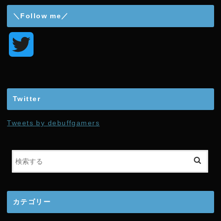
＼Follow me／
T
w
i
Twitter
t
Tweets by debuffgamers
t
e
r
カテゴリー