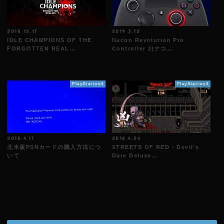
2018.12.17
2019.3.12
IDLE CHAMPIONS OF THE
Nacon Revolution Pro
FORGOTTEN REAL…
Controller 2(ナコ…
PlayStation4
PlayStation4
2018.4.17
2018.4.24
北米版PSNカードの購入方法につ
STREETS OF RED - Devil's
いて
Dare Deluxe…