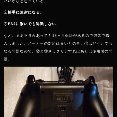
いいかなと思っている。
②
勝手に連射になる
。
③
PS4に繋いでも認識しない
。
など。まあ不具合あっても18ヶ月保証があるので強気で購
入しました。メーカーの対応は良いとの事。①はどうとでも
なる問題なので、②と③さえクリアすればあとは使用感の問
題。