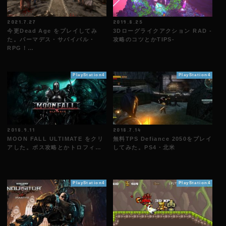
2021.7.27
2019.8.25
今更Dead Age をプレイしてみ
3Dローグライクアクション RAD -
た。パーマデス・サバイバル・
攻略のコツとかTIPS-
RPG！…
PlayStation4
PlayStation4
2018.9.11
2018.7.14
MOON FALL ULTIMATE をクリ
無料TPS Defiance 2050をプレイ
アした。ボス攻略とかトロフィ…
してみた。PS4・北米
PlayStation4
PlayStation4