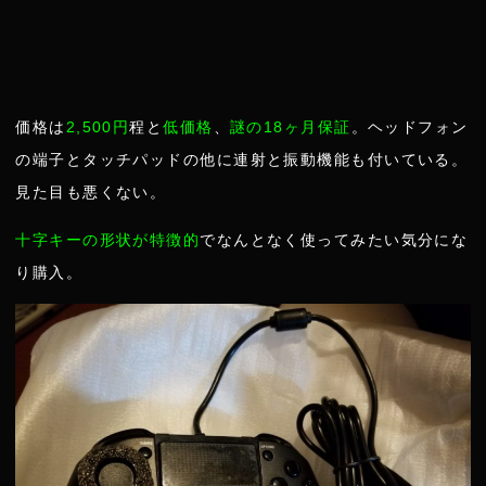
価格は
2,500円
程と
低価格
、
謎の18ヶ月保証
。ヘッドフォン
の端子とタッチパッドの他に連射と振動機能も付いている。
見た目も悪くない。
十字キーの形状が特徴的
でなんとなく使ってみたい気分にな
り購入。