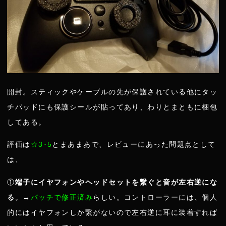
開封。スティックやケーブルの先が保護されている他にタッ
チパッドにも保護シールが貼ってあり、わりとまともに梱包
してある。
評価は
☆3･5
とまあまあで、レビューにあった問題点として
は、
①
端子にイヤフォンやヘッドセットを繋ぐと音が左右逆にな
る
。→
パッチで修正済み
らしい。コントローラーには、個人
的にはイヤフォンしか繋がないので左右逆に耳に装着すれば