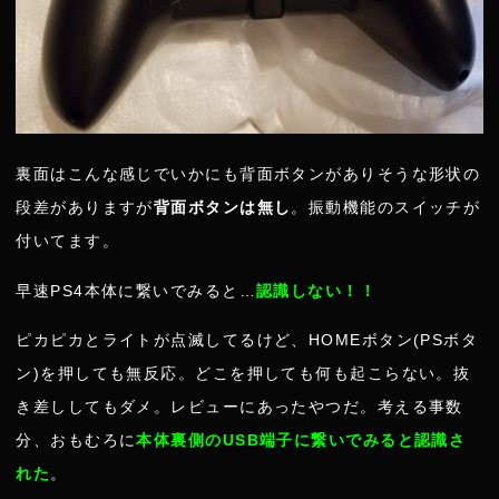
裏面はこんな感じでいかにも背面ボタンがありそうな形状の
段差がありますが
背面ボタンは無し
。振動機能のスイッチが
付いてます。
早速PS4本体に繋いでみると…
認識しない！！
ピカピカとライトが点滅してるけど、HOMEボタン(PSボタ
ン)を押しても無反応。どこを押しても何も起こらない。抜
き差ししてもダメ。レビューにあったやつだ。考える事数
分、おもむろに
本体裏側のUSB端子に繋いでみると認識さ
れた
。