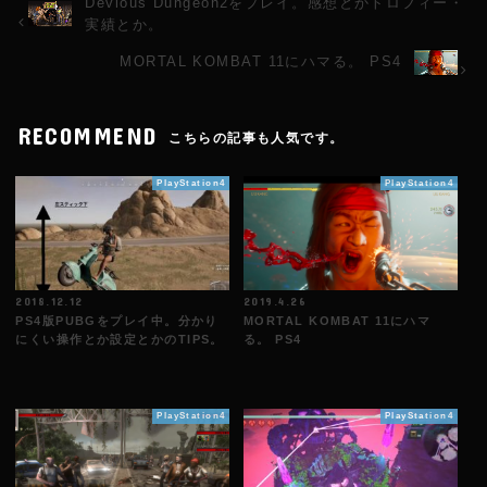
Devious Dungeon2をプレイ。感想とかトロフィー・
実績とか。
MORTAL KOMBAT 11にハマる。 PS4
RECOMMEND
こちらの記事も人気です。
PlayStation4
PlayStation4
2018.12.12
2019.4.26
PS4版PUBGをプレイ中。分かり
MORTAL KOMBAT 11にハマ
にくい操作とか設定とかのTIPS。
る。 PS4
PlayStation4
PlayStation4