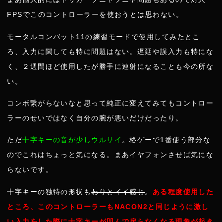
FPSでこのコントローラーを使おうとは思わない。
モータルコンバット11の練習モードで使用してみたとこ
ろ、入力に関しても特に問題はない。遅延や誤入力も特にな
く、２週間ほど使用したが勝手に連射になることも今の所な
い。
コンボ繋がらないなと思って純正に変えてみてもコントロー
ラーのせいではなく自分の腕が悪いだけだったり。
ただ
十字キーの音が少しウルサイ
。格ゲーで1番使う部分な
のでこれはちょっと気になる。まあイヤフォンさせば気にな
らないです。
十字キーの独特の形状も
わりとイイ感じ
。
ある程度使用した
ところ、このコントローラーもNACON2と同じように激し
い入力をした際に十字キーが凹んで戻らなくなる現象が起き