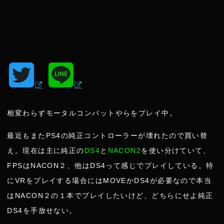
T
L
w
i
相変わらずモータルコンバットやらをプレイ中。
i
n
最近もまたPS4の純正コントローラーが壊れたので買い替
t
e
え。現在は主に純正の
DS4
と
NACON2
を使い分けていて、
FPSはNACON２、他はDS4って感じでプレイしている。特
t
にVRをプレイする場合にはMOVEかDS4が必要なので本当
はNACON２の１本でプレイしたいけど、どちらにせよ純正
e
DS4を手放せない。