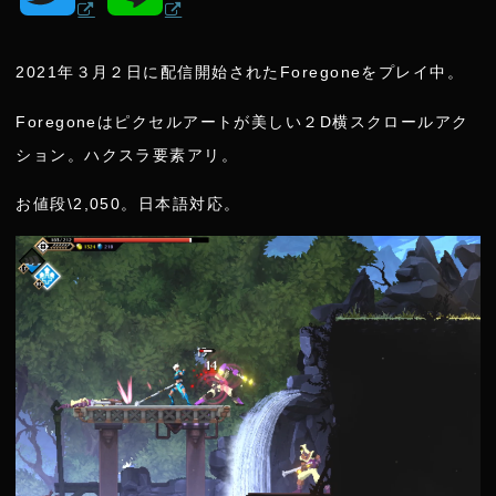
w
i
2021年３月２日に配信開始されたForegoneをプレイ中。
i
n
Foregoneはピクセルアートが美しい２D横スクロールアク
t
e
ション。ハクスラ要素アリ。
お値段\2,050。日本語対応。
t
e
r