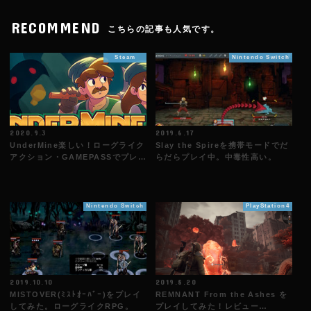
RECOMMEND
こちらの記事も人気です。
Steam
Nintendo Switch
2020.9.3
2019.6.17
UnderMine楽しい！ローグライク
Slay the Spireを携帯モードでだ
アクション・GAMEPASSでプレ…
らだらプレイ中。中毒性高い。
Nintendo Switch
PlayStation4
2019.10.10
2019.8.20
MISTOVER(ﾐｽﾄｵｰﾊﾞｰ)をプレイ
REMNANT From the Ashes を
してみた。ローグライクRPG。
プレイしてみた！レビュー…