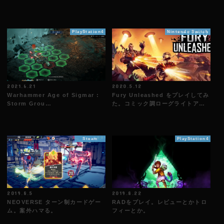
PlayStation4
Nintendo Switch
2021.6.21
2020.5.12
Warhammer Age of Sigmar :
Fury Unleashed をプレイしてみ
Storm Grou…
た。コミック調ローグライトア…
Steam
PlayStation4
2019.8.5
2019.8.22
NEOVERSE ターン制カードゲー
RADをプレイ。レビューとかトロ
ム。案外ハマる。
フィーとか。