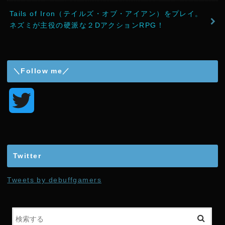
Tails of Iron（テイルズ・オブ・アイアン）をプレイ。
ネズミが主役の硬派な２DアクションRPG！
＼Follow me／
T
w
i
Twitter
t
Tweets by debuffgamers
t