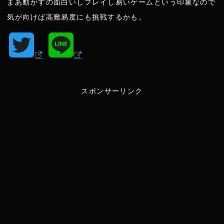
まあ動かすの面白いしプレイし易いゲームという印象なので
気が向けば高難易度にも挑戦するかも。
T
L
w
i
スポンサーリンク
i
n
t
e
t
e
r