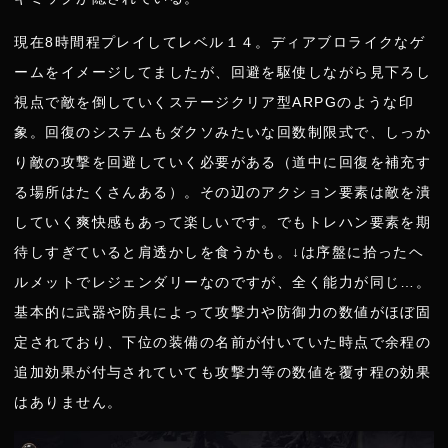
現在8時間程プレイしてレベル１４。ディアブロライクなゲ
ームをイメージしてましたが、回避を駆使しながら見下ろし
視点で敵を倒していくステージクリア型ARPGのような印
象。回復のシステムもダクソみたいな回数制限式で、しっか
り敵の攻撃を回避していく必要がある（道中に回復を補充す
る場所はたくさんある）。その辺のアクション要素は敵を潰
していく爽快感もあって楽しいです。でもトレハン要素を期
待しすぎていると肩透かしを食うかも。↓は序盤に拾ったヘ
ルメットでレジェンダリーなのですが、全く能力が同じ…。
基本的に武器や防具によって攻撃力や防御力の数値がほぼ固
定されており、下位の装備の名前が付いていた時点で余程の
追加効果が付与されていても攻撃力等の数値を覆す程の効果
はありません。