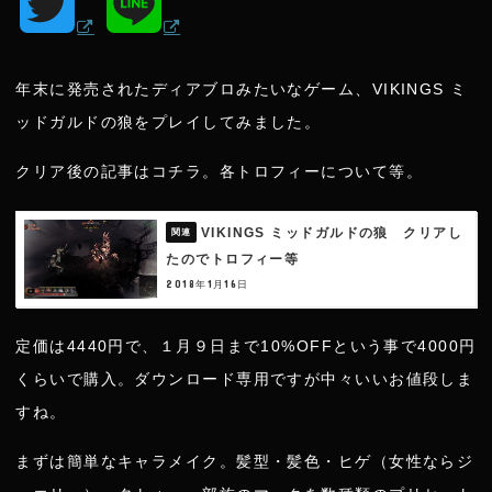
T
L
w
i
年末に発売されたディアブロみたいなゲーム、VIKINGS ミ
i
n
ッドガルドの狼をプレイしてみました。
t
e
クリア後の記事はコチラ。各トロフィーについて等。
t
VIKINGS ミッドガルドの狼 クリアし
たのでトロフィー等
e
2018年1月16日
r
定価は4440円で、１月９日まで10%OFFという事で4000円
くらいで購入。ダウンロード専用ですが中々いいお値段しま
すね。
まずは簡単なキャラメイク。髪型・髪色・ヒゲ（女性ならジ