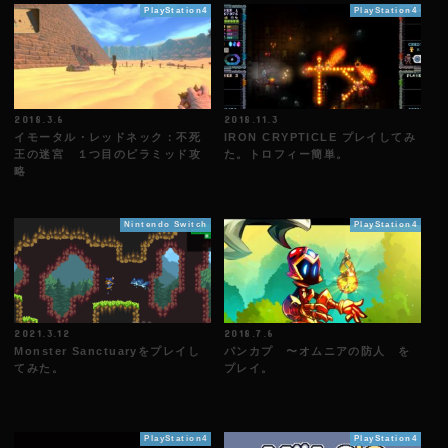
PlayStation4
PlayStation4
2018.3.6
2018.11.3
イモータル・レッドネック：不死
IRON CRYPTICLE プレイしてみ
王の迷宮 １つ目のピラミッド攻
た。トロフィー簡単。
略
Nintendo Switch
PlayStation4
2021.3.12
2018.7.6
Monster Sanctuaryをプレイし
パンカプ 〜オムニアの防人 を
てみた。
プレイ。
PlayStation4
PlayStation4