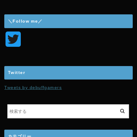
＼Follow me／
T
w
i
Twitter
t
Tweets by debuffgamers
t
e
r
カテゴリー