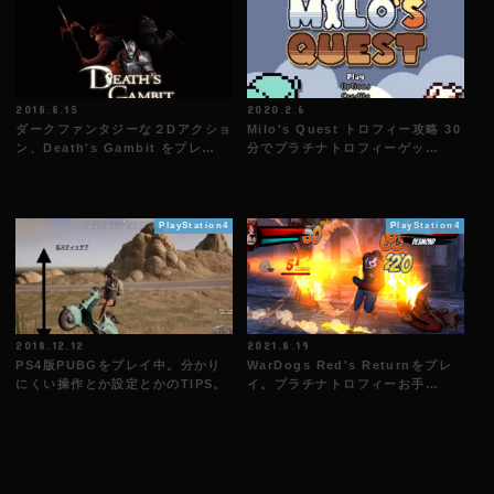
2018.8.15
2020.2.6
ダークファンタジーな２Dアクショ
Milo's Quest トロフィー攻略 30
ン、Death's Gambit をプレ…
分でプラチナトロフィーゲッ…
PlayStation4
PlayStation4
2018.12.12
2021.8.19
PS4版PUBGをプレイ中。分かり
WarDogs Red's Returnをプレ
にくい操作とか設定とかのTIPS。
イ。プラチナトロフィーお手…